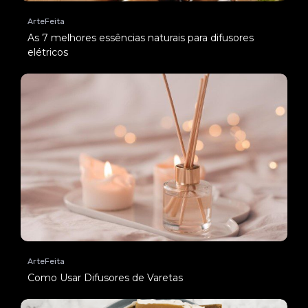
ArteFeita
As 7 melhores essências naturais para difusores
elétricos
ArteFeita
Como Usar Difusores de Varetas