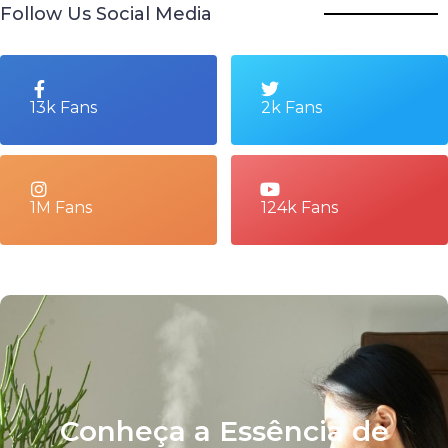
Follow Us Social Media
13k Fans
2k Fans
1M Fans
124k Fans
Conheça a Essência de