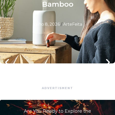
Bamboo
julho 8, 2026
/
ArteFeita
ADVERTISMENT
Are You Ready to Explore the