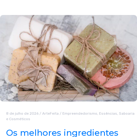
8 de julho de 2026
/
ArteFeita
/
Empreendedorismo
,
Essências
,
Saboaria
e Cosméticos
Os melhores ingredientes