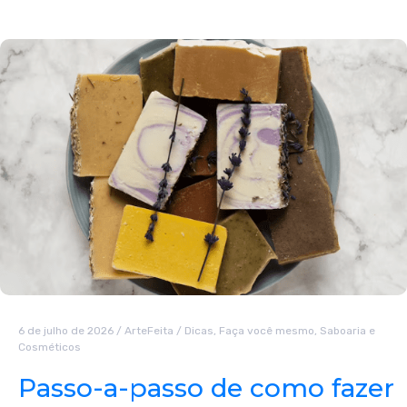
6 de julho de 2026
/
ArteFeita
/
Dicas
,
Faça você mesmo
,
Saboaria e
Cosméticos
Passo-a-passo de como fazer