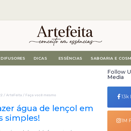
DIFUSORES
DICAS
ESSÊNCIAS
SABOARIA E COS
Follow U
Media
22
/
ArteFeita
/
Faça você mesmo
13k
zer água de lençol em
s simples!
1M 