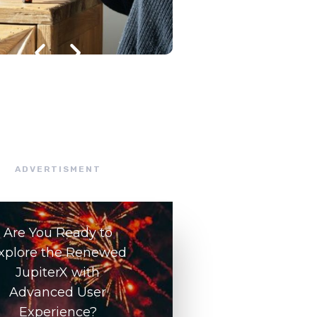
julho 8, 2026
/
ADVERTISMENT
Are You Ready to
xplore the Renewed
JupiterX with
Advanced User
Experience?