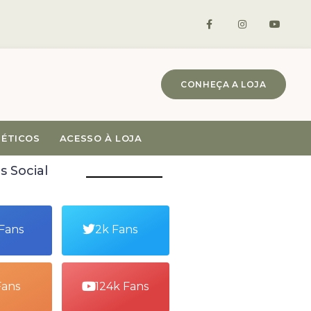
CONHEÇA A LOJA
MÉTICOS
ACESSO À LOJA
s Social
 Fans
2k Fans
Fans
124k Fans