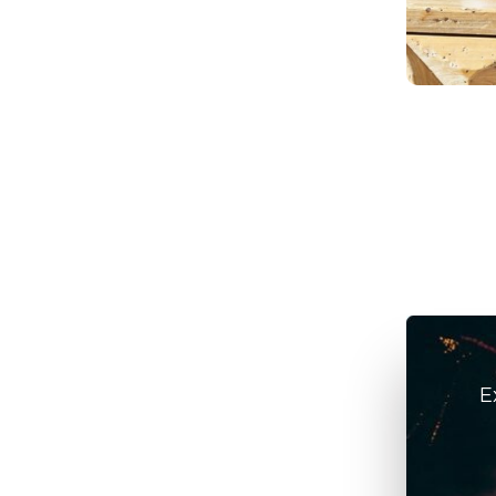
elétricos
julho 6, 2026
/
ArteFeita
E