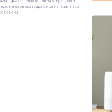
zer água de lençol de forma simples, com
lidade e deixe sua roupa de cama mais macia
os os dias.
As 7 melhores
essências
naturais para
difusores
j