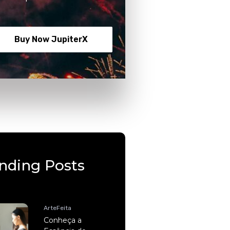
Buy Now JupiterX
nding Posts
ArteFeita
Conheça a