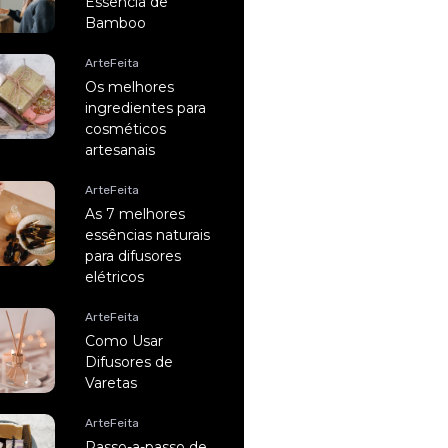
Essência de
Bamboo
ArteFeita
Os melhores
ingredientes para
cosméticos
artesanais
ArteFeita
As 7 melhores
essências naturais
para difusores
elétricos
ArteFeita
Como Usar
Difusores de
Varetas
ArteFeita
Passo-a-passo de