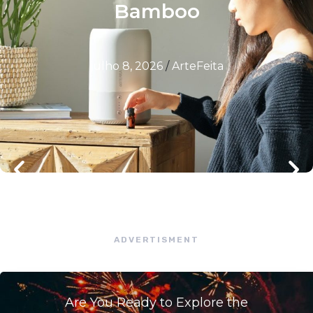
Bamboo
julho 8, 2026
/
ArteFeita
ADVERTISMENT
Are You Ready to Explore the