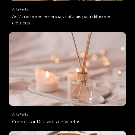
ArteFeita
As 7 melhores essências naturais para difusores
elétricos
ArteFeita
Como Usar Difusores de Varetas