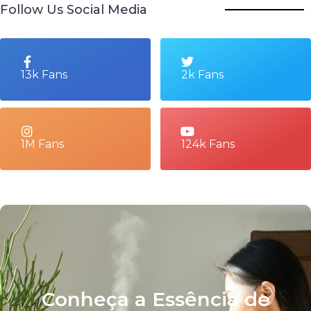
Follow Us Social Media
13k Fans
2k Fans
1M Fans
124k Fans
Conheça a Essência de