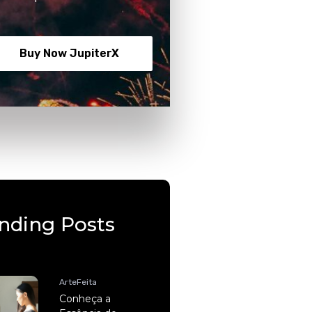
Buy Now JupiterX
nding Posts
ArteFeita
Conheça a