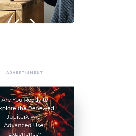
julho 8, 2026
/
ADVERTISMENT
Are You Ready to
xplore the Renewed
JupiterX with
Advanced User
Experience?