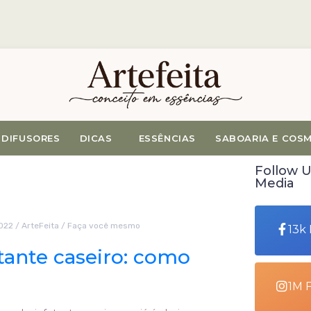
DIFUSORES
DICAS
ESSÊNCIAS
SABOARIA E COS
Follow U
Media
2022
/
ArteFeita
/
Faça você mesmo
13k
tante caseiro: como
1M 