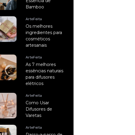
Essência de
Bamboo
ArteFeita
Os melhores
ingredientes para
cosméticos
artesanais
ArteFeita
As 7 melhores
essências naturais
para difusores
elétricos
ArteFeita
Como Usar
Difusores de
Varetas
ArteFeita
Passo-a-passo de