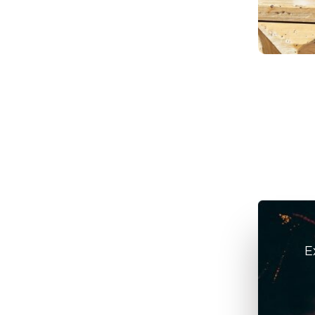
elétricos
julho 6, 2026
/
ArteFeita
E