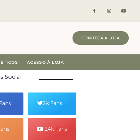
CONHEÇA A LOJA
MÉTICOS
ACESSO À LOJA
s Social
 Fans
2k Fans
Fans
124k Fans