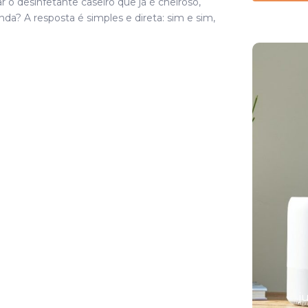
 o desinfetante caseiro que já é cheiroso,
nda? A resposta é simples e direta: sim e sim,
As 7 melhores
essências
naturais para
difusores
j