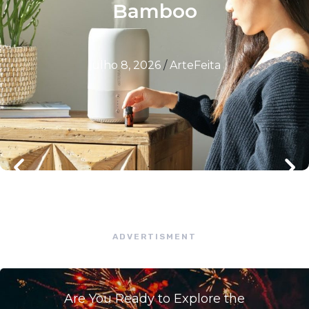
Bamboo
julho 8, 2026
/
ArteFeita
ADVERTISMENT
Are You Ready to Explore the