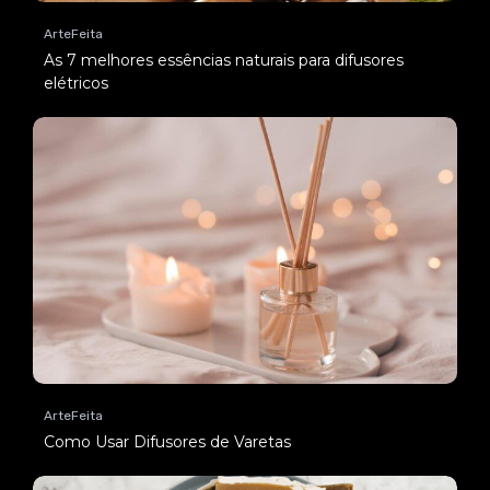
ArteFeita
As 7 melhores essências naturais para difusores
elétricos
ArteFeita
Como Usar Difusores de Varetas