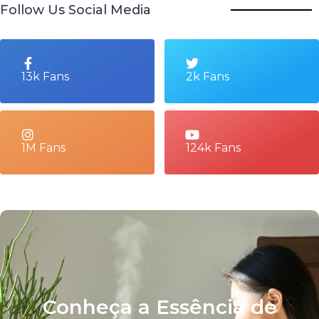
Follow Us Social Media
13k Fans
2k Fans
1M Fans
124k Fans
Conheça a Essência de