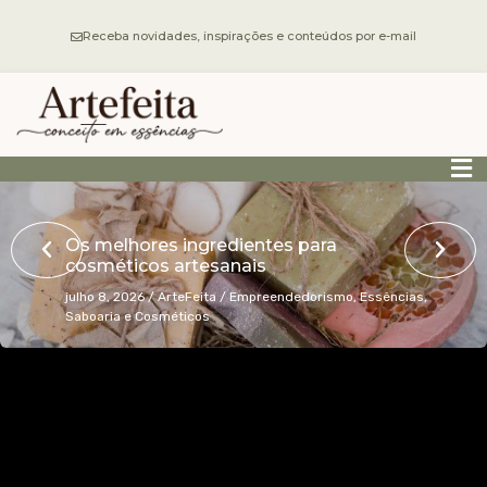
Receba novidades, inspirações e conteúdos por e-mail
Os melhores ingredientes para
cosméticos artesanais
julho 8, 2026
/
ArteFeita
/
Empreendedorismo
,
Essências
,
Saboaria e Cosméticos