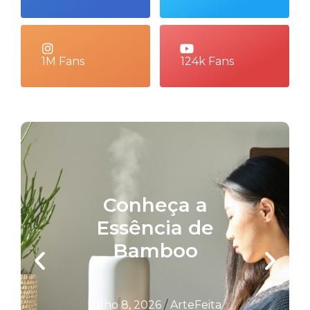
1M Fans
124k Fans
Conheça a
Essência de
Bamboo
julho 8, 2026
/
ArteFeita