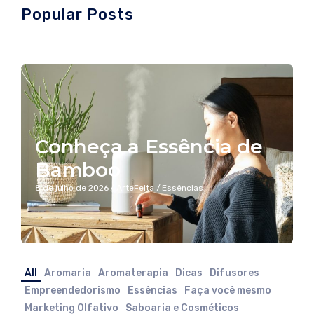
Popular Posts
Conheça a Essência de
Bamboo
8 de julho de 2026
/
ArteFeita
/
Essências
All
Aromaria
Aromaterapia
Dicas
Difusores
Empreendedorismo
Essências
Faça você mesmo
Marketing Olfativo
Saboaria e Cosméticos