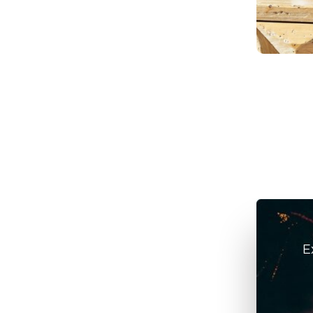
elétricos
julho 6, 2026
/
ArteFeita
E