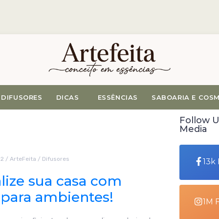
DIFUSORES
DICAS
ESSÊNCIAS
SABOARIA E COS
Follow U
Media
22
/
ArteFeita
/
Difusores
13k
lize sua casa com
para ambientes!
1M 