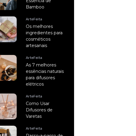
Essência de
Bamboo
ArteFeita
Os melhores
ingredientes para
cosméticos
artesanais
ArteFeita
As 7 melhores
essências naturais
para difusores
elétricos
ArteFeita
Como Usar
Difusores de
Varetas
ArteFeita
Passo-a-passo de