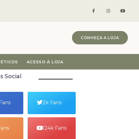
CONHEÇA A LOJA
MÉTICOS
ACESSO À LOJA
s Social
 Fans
2k Fans
Fans
124k Fans