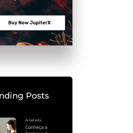
Buy Now JupiterX
nding Posts
ArteFeita
Conheça a