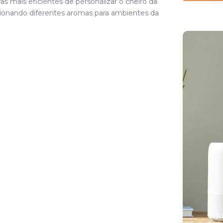
s mais eficientes de personalizar o cheiro da
cionando diferentes aromas para ambientes da
As 7 melhores
essências
naturais para
difusores
j