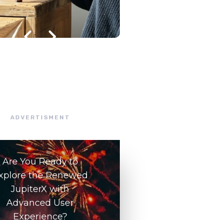
julho 8, 2026
/
ADVERTISMENT
Are You Ready to
xplore the Renewed
JupiterX with
Advanced User
Experience?