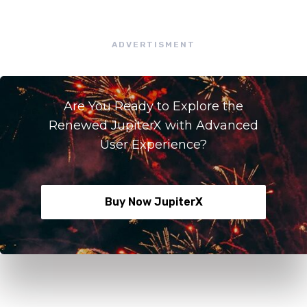
ADVERTISMENT
Are You Ready to Explore the
Renewed JupiterX with Advanced
User Experience?
Buy Now JupiterX