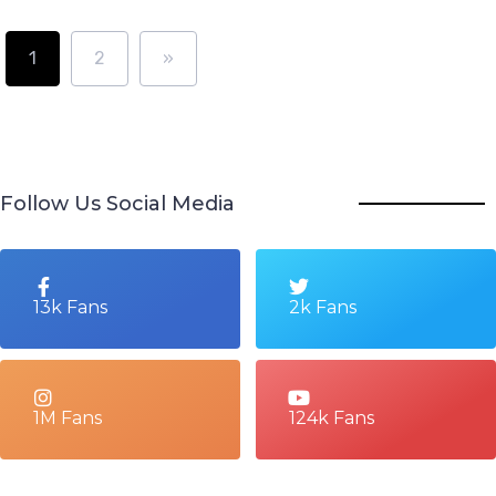
1
2
»
Follow Us Social Media
13k Fans
2k Fans
1M Fans
124k Fans