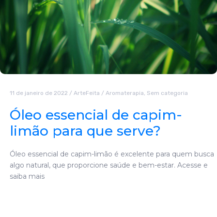
11 de janeiro de 2022
/
ArteFeita
/
Aromaterapia
,
Sem categoria
Óleo essencial de capim-
limão para que serve?
Óleo essencial de capim-limão é excelente para quem busca
algo natural, que proporcione saúde e bem-estar. Acesse e
saiba mais