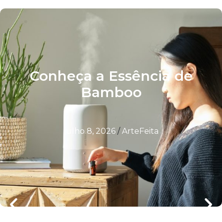
Conheça a Essência de
Bamboo
julho 8, 2026
/
ArteFeita