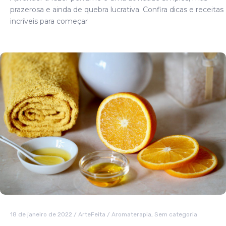
prazerosa e ainda de quebra lucrativa. Confira dicas e receitas
incríveis para começar
18 de janeiro de 2022
/
ArteFeita
/
Aromaterapia
,
Sem categoria