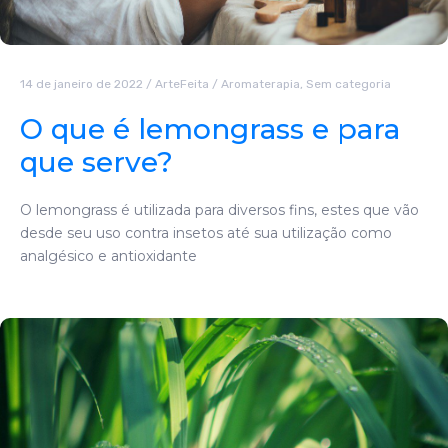
14 de janeiro de 2022
/
ArteFeita
/
Aromaterapia
,
Sem categoria
O que é lemongrass e para
que serve?
O lemongrass é utilizada para diversos fins, estes que vão
desde seu uso contra insetos até sua utilização como
analgésico e antioxidante