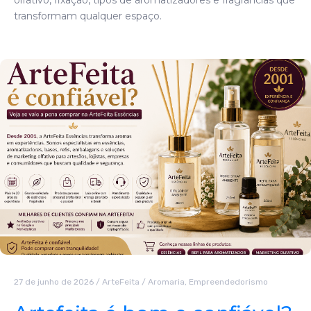
transformam qualquer espaço.
27 de junho de 2026
/
ArteFeita
/
Aromaria
,
Empreendedorismo