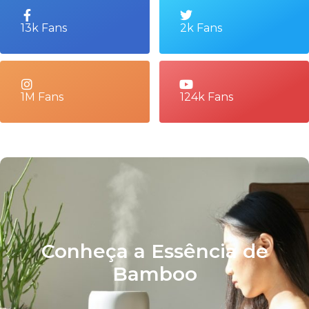
13k Fans
2k Fans
1M Fans
124k Fans
Conheça a Essência de
Bamboo