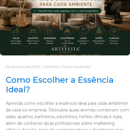
29 de junho de 2026
/
ArteFeita
/
Dicas
,
Essências
Como Escolher a Essência
Ideal?
Aprenda como escolher a essência ideal para cada ambiente
da casa ou empresa. Descubra quais aromas combinam com
salas, quartos, banheiros, escritórios, hotéis, clínicas e lojas,
além de conhecer dicas profissionais sobre marketing
olfativo, fixação, tipos de aromatizadores e fragrâncias que