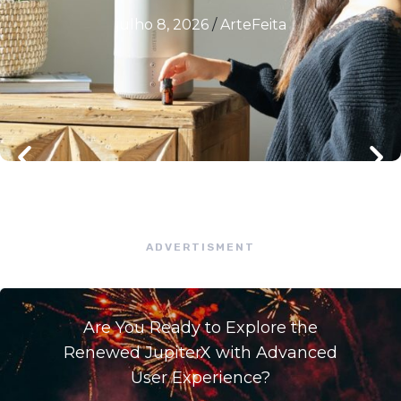
julho 8, 2026
/
ArteFeita
ADVERTISMENT
Are You Ready to Explore the
Renewed JupiterX with Advanced
User Experience?