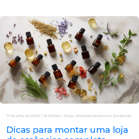
11 de julho de 2023
/
ArteFeita
/
Dicas
,
Empreendedorismo
,
Essências
Dicas para montar uma loja