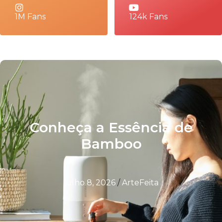
1M Fans
124k Fans
Conheça a Essência de
Bamboo
julho 8, 2026
/
ArteFeita