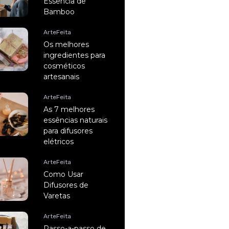
Essência de
Bamboo
ArteFeita
Os melhores
ingredientes para
cosméticos
artesanais
ArteFeita
As 7 melhores
essências naturais
para difusores
elétricos
ArteFeita
Como Usar
Difusores de
Varetas
ArteFeita
Passo-a-passo de