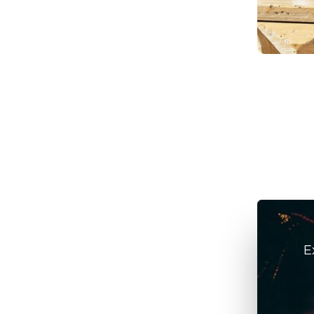
elétricos
julho 6, 2026
/
ArteFeita
E