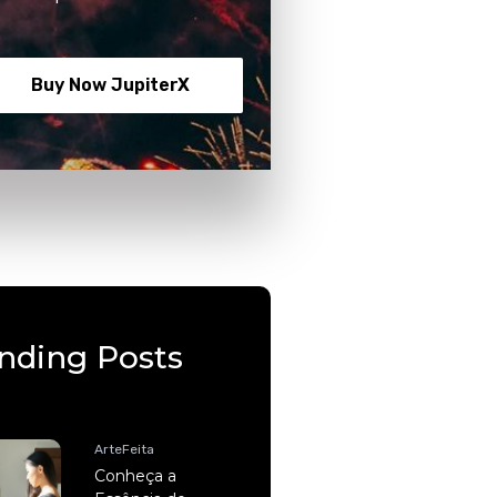
Buy Now JupiterX
nding Posts
ArteFeita
Conheça a