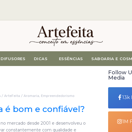
DIFUSORES
DICAS
ESSÊNCIAS
SABOARIA E COS
Follow U
Media
6
/
ArteFeita
/
Aromaria
,
Empreendedorismo
13k
ta é bom e confiável?
1M 
 no mercado desde 2001 e desenvolveu o
ovar constantemente com qualidade e