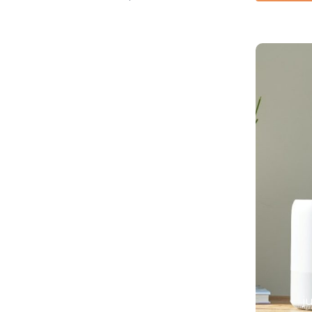
As 7 melhores
essências
naturais para
difusores
j