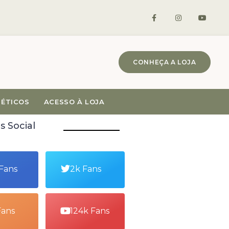
CONHEÇA A LOJA
MÉTICOS
ACESSO À LOJA
s Social
 Fans
2k Fans
Fans
124k Fans