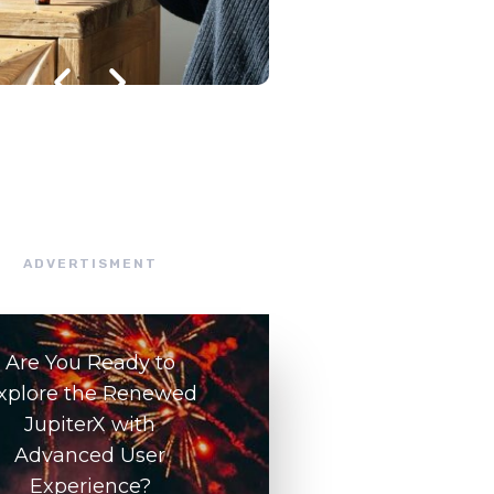
julho 8, 2026
/
ADVERTISMENT
Are You Ready to
xplore the Renewed
JupiterX with
Advanced User
Experience?