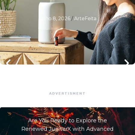
julho 8, 2026
/
ArteFeita
ADVERTISMENT
Are You Ready to Explore the
Renewed JupiterX with Advanced