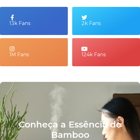
13k Fans
2k Fans
1M Fans
124k Fans
Conheça a Essência de
Bamboo