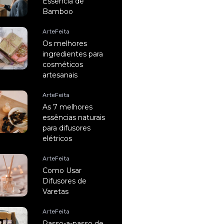
Essência de
Bamboo
ArteFeita
Os melhores
ingredientes para
cosméticos
artesanais
ArteFeita
As 7 melhores
essências naturais
para difusores
elétricos
ArteFeita
Como Usar
Difusores de
Varetas
ArteFeita
Passo-a-passo de