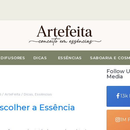
DIFUSORES
DICAS
ESSÊNCIAS
SABOARIA E COS
Follow U
Media
6
/
ArteFeita
/
Dicas
,
Essências
13k
colher a Essência
1M 