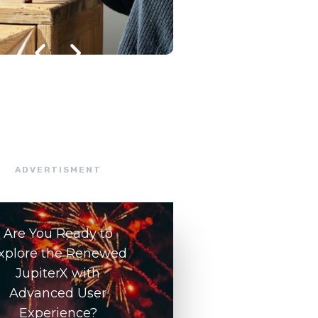
julho 8, 2026
/
ADVERTISMENT
Are You Ready to
xplore the Renewed
JupiterX with
Advanced User
Experience?