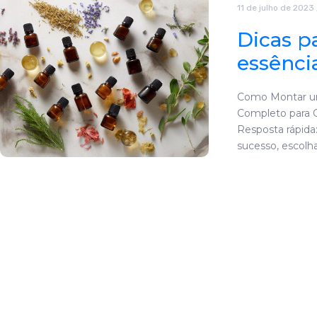
11 de julho de 2023
Dicas p
essênci
Como Montar um
Completo para C
Resposta rápida
sucesso, escolh