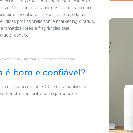
colher a essência ideal para cada ambiente
resa. Descubra quais aromas combinam com
nheiros, escritórios, hotéis, clínicas e lojas,
 dicas profissionais sobre marketing olfativo,
e aromatizadores e fragrâncias que
alquer espaço.
6
/
ArteFeita
/
Aromaria
,
Empreendedorismo
ta é bom e confiável?
 no mercado desde 2001 e desenvolveu o
ovar constantemente com qualidade e
As 7 melhores
essências
naturais para
difusores
j