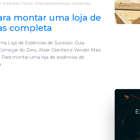
elétricos
/
ArteFeita
/
Dicas
,
Empreendedorismo
,
Essências
ara montar uma loja de
julho 6, 2026
/
ArteFeita
as completa
a Loja de Essências de Sucesso: Guia
omeçar do Zero, Atrair Clientes e Vender Mais
: Para montar uma loja de essências de
a
E