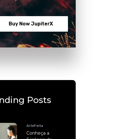
Buy Now JupiterX
nding Posts
ArteFeita
Conheça a