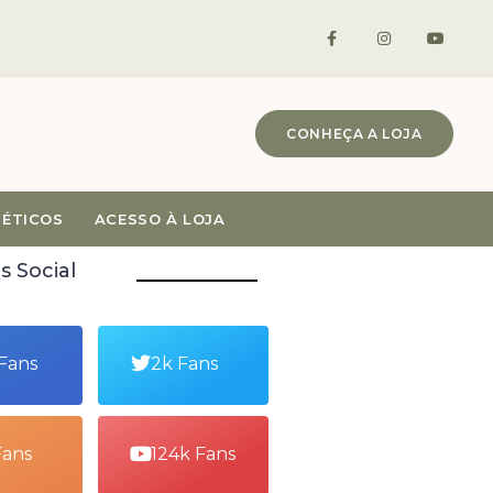
CONHEÇA A LOJA
MÉTICOS
ACESSO À LOJA
s Social
 Fans
2k Fans
Fans
124k Fans