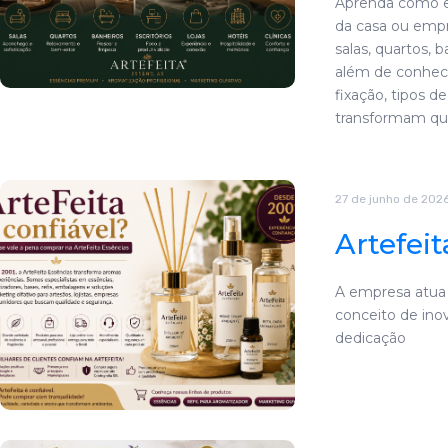
Aprenda como es
da casa ou emp
salas, quartos, ba
além de conhecer
fixação, tipos d
transformam qu
27 de junho de 202
Artefei
A empresa atua
conceito de in
dedicação