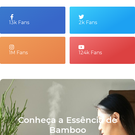
13k Fans
2k Fans
1M Fans
124k Fans
Conheça a Essência de
Bamboo