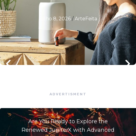
julho 8, 2026
/
ArteFeita
ADVERTISMENT
Are You Ready to Explore the
Renewed JupiterX with Advanced