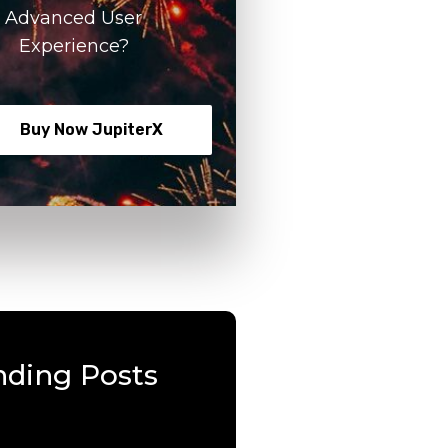
Advanced User
Experience?
Buy Now JupiterX
nding Posts