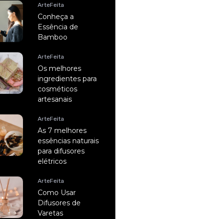
ArteFeita
Conheça a
Essência de
Bamboo
ArteFeita
Os melhores
ingredientes para
cosméticos
artesanais
ArteFeita
As 7 melhores
essências naturais
para difusores
elétricos
ArteFeita
Como Usar
Difusores de
Varetas