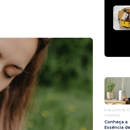
8 de julho de 2
ArteFeita
Conheça a
Essência d