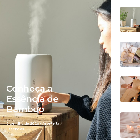
Conheça a
Essência de
Bamboo
8 de julho de 2026
/
ArteFeita
/
Essências