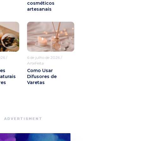
cosméticos
artesanais
026
/
6 de julho de 2026
/
ArteFeita
res
Como Usar
aturais
Difusores de
res
Varetas
ADVERTISMENT