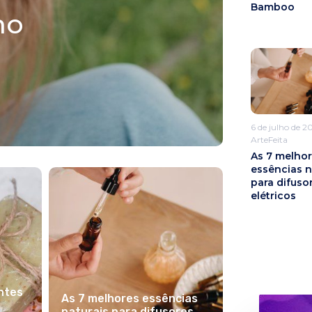
Bamboo
mo
6 de julho de 2
ArteFeita
As 7 melho
essências n
para difuso
elétricos
ntes
As 7 melhores essências
naturais para difusores