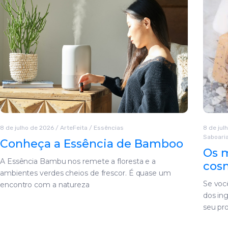
8 de julho de 2026
/
ArteFeita
/
Essências
8 de jul
Saboari
Conheça a Essência de Bamboo
Os m
A Essência Bambu nos remete a floresta e a
cosm
ambientes verdes cheios de frescor. É quase um
Se você
encontro com a natureza
dos in
seu pr