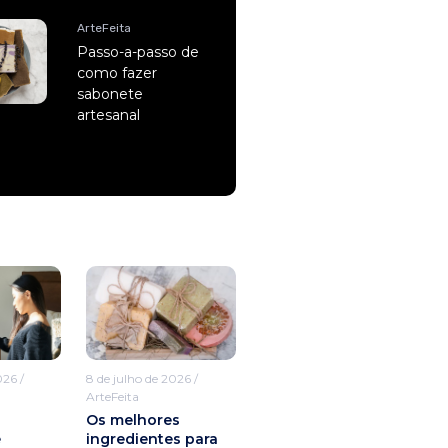
ArteFeita
Passo-a-passo de
como fazer
sabonete
artesanal
026
/
8 de julho de 2026
/
ArteFeita
Os melhores
e
ingredientes para