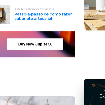
difusores
ju
6 de julho de 2026
/
ArteFeita
elétricos
Passo-a-passo de como fazer
sabonete artesanal
julho 6, 2026
/
ArteFeita
Buy Now JupiterX
Ex