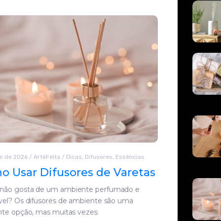
ho de 2026
/
ArteFeita
/
Dicas
,
Difusores
,
Essências
 Usar Difusores de Varetas
ão gosta de um ambiente perfumado e
vel? Os difusores de ambiente são uma
nte opção, mas muitas vezes