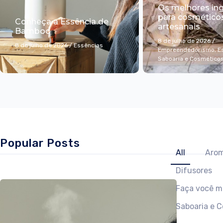
Os melhores in
para cosmético
Conheça a Essência de
artesanais
Bamboo
8 de julho de 2026
/
8 de julho de 2026
/
Essências
Empreendedorismo
,
E
Saboaria e Cosmético
Popular Posts
All
Arom
Difusores
Faça você 
Saboaria e 