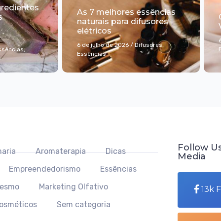
gredientes
As 7 melhores essências
s
naturais para difusores
elétricos
6 de julho de 2026
/
Difusores
,
ssências
,
Essências
s
Follow Us
aria
Aromaterapia
Dicas
Media
Empreendedorismo
Essências
mesmo
Marketing Olfativo
13k 
Cosméticos
Sem categoria