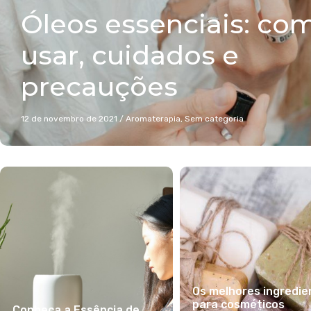
Óleos essenciais: co
usar, cuidados e
precauções
12 de novembro de 2021
/
Aromaterapia
,
Sem categoria
Os melhores ingredie
para cosméticos
Conheça a Essência de