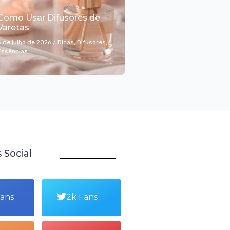
Como Usar Difusores de
Varetas
6 de julho de 2026
/
Dicas
,
Difusores
,
Essências
 Social
Fans
2k Fans