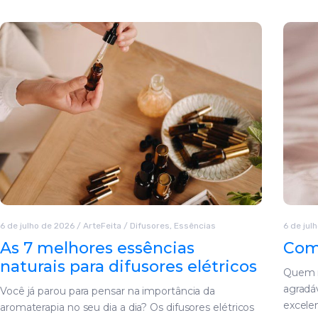
6 de julho de 2026
/
ArteFeita
/
Difusores
,
Essências
6 de jul
As 7 melhores essências
Como
naturais para difusores elétricos
Quem n
agradá
Você já parou para pensar na importância da
excele
aromaterapia no seu dia a dia? Os difusores elétricos