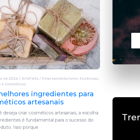
ho de 2026
/
ArteFeita
/
Empreendedorismo
,
Essências
,
a e Cosméticos
elhores ingredientes para
éticos artesanais
 deseja criar cosméticos artesanais, a escolha
Tre
gredientes é fundamental para o sucesso do
oduto. Isso porque