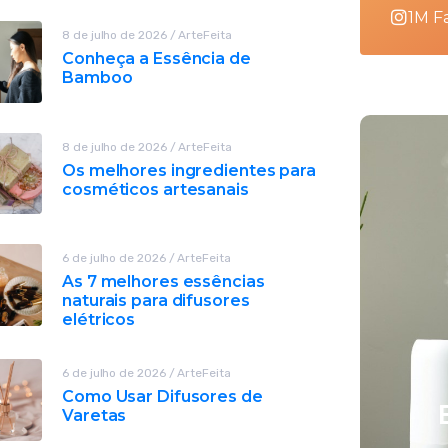
1M F
8 de julho de 2026
/
ArteFeita
Conheça a Essência de
Bamboo
8 de julho de 2026
/
ArteFeita
Os melhores ingredientes para
cosméticos artesanais
6 de julho de 2026
/
ArteFeita
As 7 melhores essências
naturais para difusores
elétricos
As 7 melhores
6 de julho de 2026
/
ArteFeita
Como Usar Difusores de
essências
Varetas
naturais para