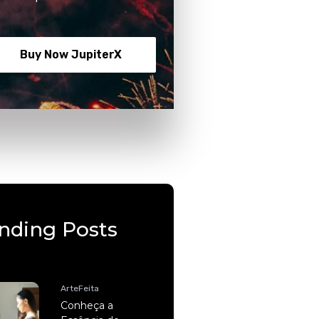
Buy Now JupiterX
nding Posts
ArteFeita
Conheça a