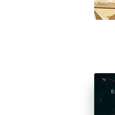
elétricos
julho 6, 2026
/
ArteFeita
E