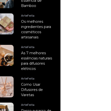
Essência de
Bamboo
ArteFeita
Os melhores
ingredientes para
cosméticos
artesanais
ArteFeita
As 7 melhores
essências naturais
para difusores
elétricos
ArteFeita
Como Usar
Difusores de
Varetas
ArteFeita
Passo-a-passo de