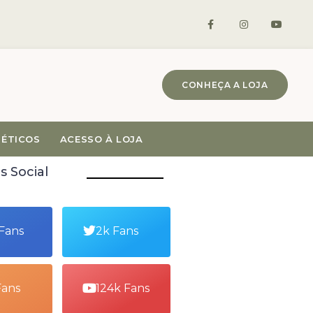
CONHEÇA A LOJA
MÉTICOS
ACESSO À LOJA
s Social
 Fans
2k Fans
Fans
124k Fans