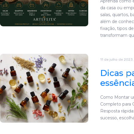
Aprenda como es
da casa ou emp
salas, quartos, ba
além de conhecer
fixação, tipos d
transformam qu
11 de julho de 2023
Dicas p
essênci
Como Montar um
Completo para C
Resposta rápida
sucesso, escolh