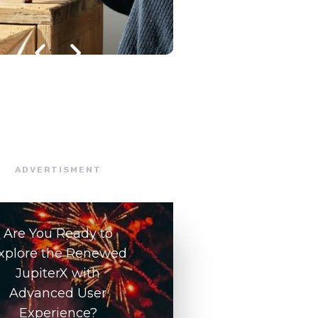
julho 8, 2026
/
ADVERTISMENT
Are You Ready to
xplore the Renewed
JupiterX with
Advanced User
Experience?