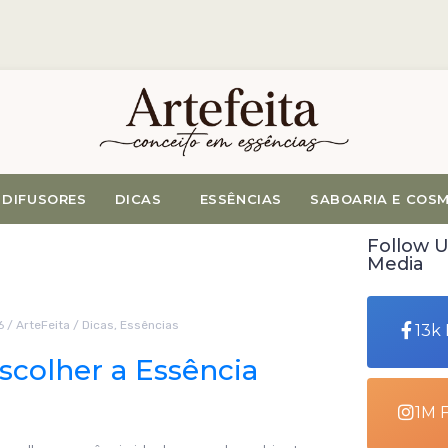
DIFUSORES
DICAS
ESSÊNCIAS
SABOARIA E COS
Follow U
Media
6
/
ArteFeita
/
Dicas
,
Essências
13k
colher a Essência
1M 