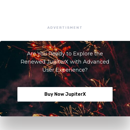
ADVERTISMENT
Are You Ready to Explore the
Renewed JupiterX with Advanced
User Experience?
Buy Now JupiterX