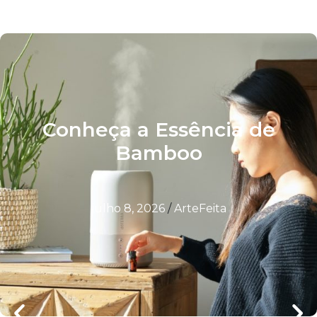
Conheça a Essência de
Bamboo
julho 8, 2026
/
ArteFeita