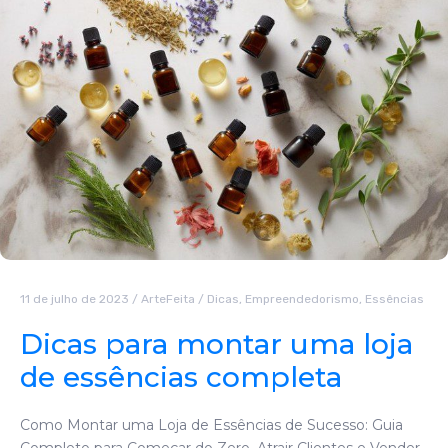
11 de julho de 2023
/
ArteFeita
/
Dicas
,
Empreendedorismo
,
Essências
Dicas para montar uma loja
de essências completa
Como Montar uma Loja de Essências de Sucesso: Guia
Completo para Começar do Zero, Atrair Clientes e Vender