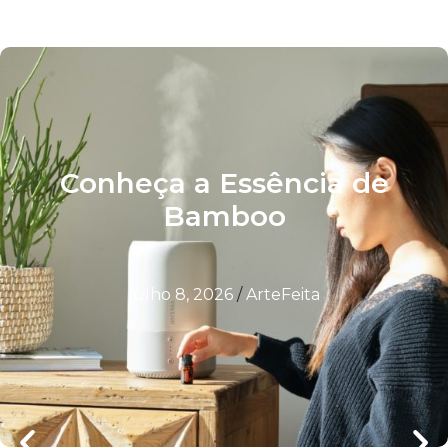
Conheça a Essência de
Bamboo
julho 8, 2026
/
ArteFeita