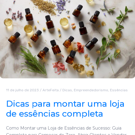
11 de julho de 2023
/
ArteFeita
/
Dicas
,
Empreendedorismo
,
Essências
Dicas para montar uma loja
de essências completa
Como Montar uma Loja de Essências de Sucesso: Guia
Completo para Começar do Zero, Atrair Clientes e Vender