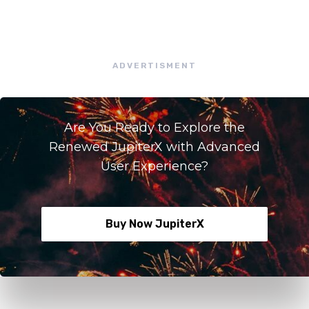
ADVERTISMENT
Are You Ready to Explore the
Renewed JupiterX with Advanced
User Experience?
Buy Now JupiterX