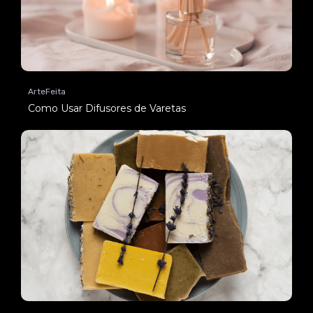
ArteFeita
Como Usar Difusores de Varetas