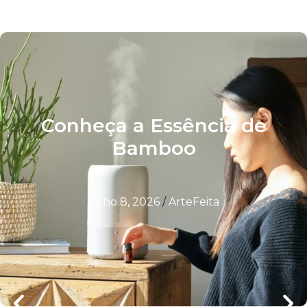
Conheça a Essência de
Bamboo
julho 8, 2026
/
ArteFeita