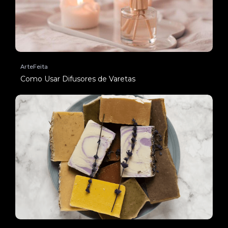
ArteFeita
Como Usar Difusores de Varetas