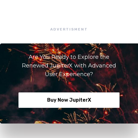
ADVERTISMENT
Are You Ready to Explore the
Renewed JupiterX with Advanced
User Experience?
Buy Now JupiterX