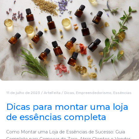
11 de julho de 2023
/
ArteFeita
/
Dicas
,
Empreendedorismo
,
Essências
Dicas para montar uma loja
de essências completa
Como Montar uma Loja de Essências de Sucesso: Guia
Completo para Começar do Zero, Atrair Clientes e Vender