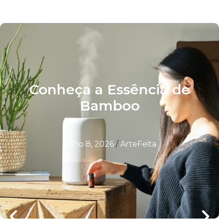
Conheça a Essência de
Bamboo
julho 8, 2026
/
ArteFeita