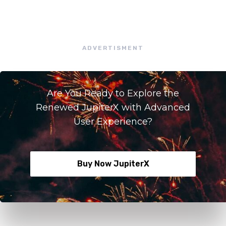
ADVERTISMENT
Are You Ready to Explore the
Renewed JupiterX with Advanced
User Experience?
Buy Now JupiterX