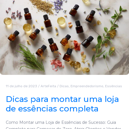
11 de julho de 2023
/
ArteFeita
/
Dicas
,
Empreendedorismo
,
Essências
Dicas para montar uma loja
de essências completa
Como Montar uma Loja de Essências de Sucesso: Guia
Completo para Começar do Zero, Atrair Clientes e Vender