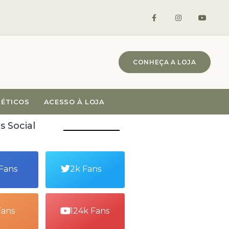
CONHEÇA A LOJA
MÉTICOS
ACESSO À LOJA
s Social
 Fans
2k Fans
Fans
124k Fans