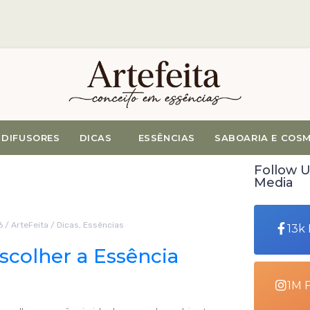
DIFUSORES
DICAS
ESSÊNCIAS
SABOARIA E COS
Follow U
Media
6
/
ArteFeita
/
Dicas
,
Essências
13k
colher a Essência
1M 