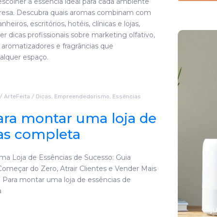
colher a essência ideal para cada ambiente
resa. Descubra quais aromas combinam com
nheiros, escritórios, hotéis, clínicas e lojas,
 dicas profissionais sobre marketing olfativo,
e aromatizadores e fragrâncias que
alquer espaço.
/
ArteFeita
/
Dicas
,
Empreendedorismo
,
Essências
ara montar uma loja de
as completa
As 7 melhores
a Loja de Essências de Sucesso: Guia
omeçar do Zero, Atrair Clientes e Vender Mais
essências
: Para montar uma loja de essências de
naturais para
a
difusores
j