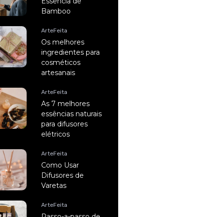
Essência de
Bamboo
ArteFeita
Os melhores
ingredientes para
cosméticos
artesanais
ArteFeita
As 7 melhores
essências naturais
para difusores
elétricos
ArteFeita
Como Usar
Difusores de
Varetas
ArteFeita
Passo-a-passo de