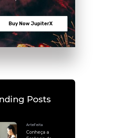
Buy Now JupiterX
nding Posts
ArteFeita
Conheça a