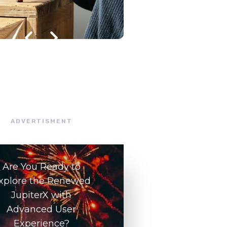
julho 8, 2026
/
ADVERTISMENT
Are You Ready to
xplore the Renewed
JupiterX with
Advanced User
Experience?