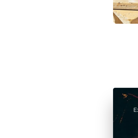
elétricos
julho 6, 2026
/
ArteFeita
E