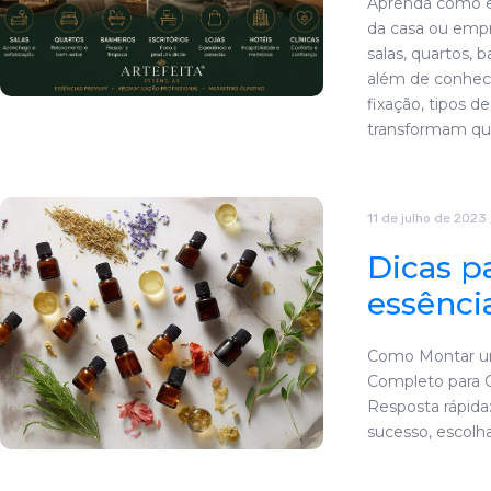
Aprenda como es
da casa ou emp
salas, quartos, ba
além de conhecer
fixação, tipos d
transformam qu
11 de julho de 2023
Dicas p
essênci
Como Montar um
Completo para C
Resposta rápida
sucesso, escolh