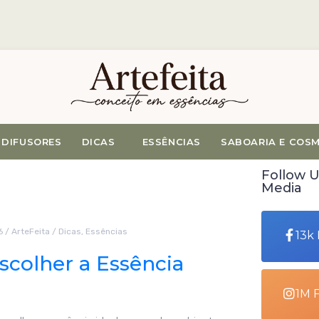
DIFUSORES
DICAS
ESSÊNCIAS
SABOARIA E COS
Follow U
Media
6
/
ArteFeita
/
Dicas
,
Essências
13k
colher a Essência
1M 