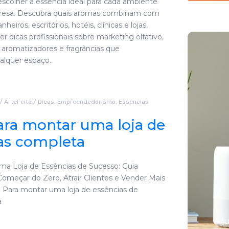
colher a essência ideal para cada ambiente
resa. Descubra quais aromas combinam com
nheiros, escritórios, hotéis, clínicas e lojas,
 dicas profissionais sobre marketing olfativo,
e aromatizadores e fragrâncias que
alquer espaço.
/
ArteFeita
/
Dicas
,
Empreendedorismo
,
Essências
ara montar uma loja de
as completa
As 7 melhores
a Loja de Essências de Sucesso: Guia
omeçar do Zero, Atrair Clientes e Vender Mais
essências
: Para montar uma loja de essências de
naturais para
a
difusores
j