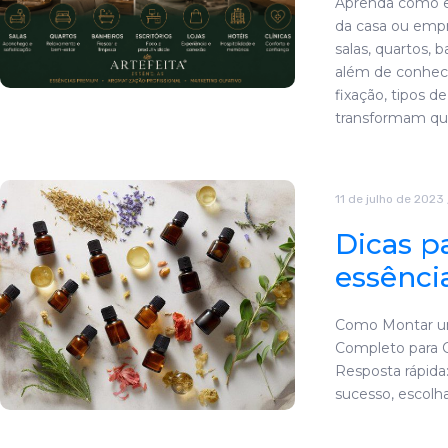
Aprenda como es
da casa ou emp
salas, quartos, ba
além de conhecer
fixação, tipos d
transformam qu
11 de julho de 2023
Dicas p
essênci
Como Montar um
Completo para C
Resposta rápida
sucesso, escolh