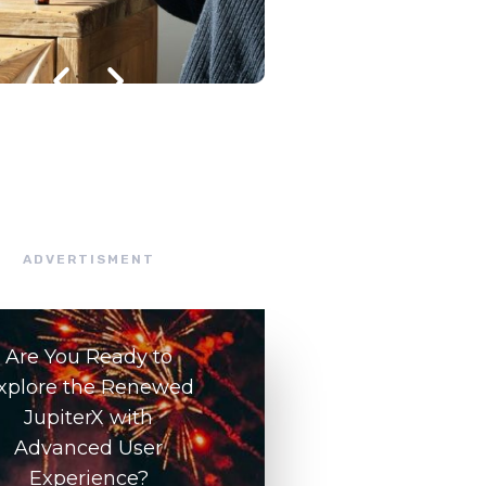
julho 8, 2026
/
ADVERTISMENT
Are You Ready to
xplore the Renewed
JupiterX with
Advanced User
Experience?