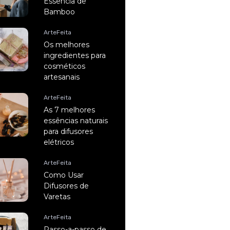
Essência de
Bamboo
ArteFeita
Os melhores
ingredientes para
cosméticos
artesanais
ArteFeita
As 7 melhores
essências naturais
para difusores
elétricos
ArteFeita
Como Usar
Difusores de
Varetas
ArteFeita
Passo-a-passo de