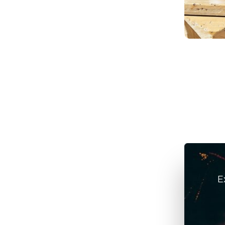
elétricos
julho 6, 2026
/
ArteFeita
E