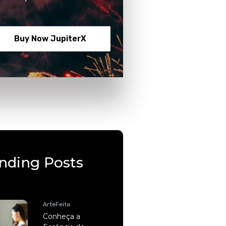
Buy Now JupiterX
nding Posts
ArteFeita
Conheça a