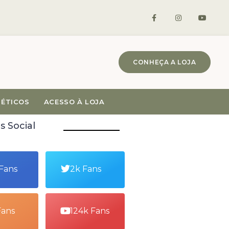
CONHEÇA A LOJA
MÉTICOS
ACESSO À LOJA
s Social
 Fans
2k Fans
Fans
124k Fans