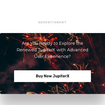
ADVERTISMENT
Are You Ready to Explore the
Renewed JupiterX with Advanced
User Experience?
Buy Now JupiterX