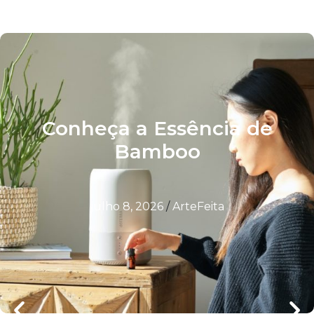
Conheça a Essência de
Bamboo
julho 8, 2026
/
ArteFeita