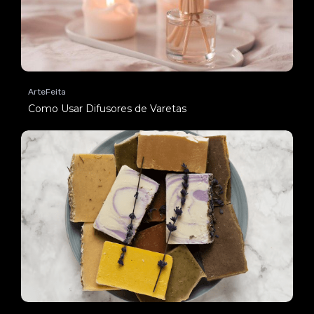
ArteFeita
Como Usar Difusores de Varetas