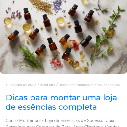
11 de julho de 2023
/
ArteFeita
/
Dicas
,
Empreendedorismo
,
Essências
Dicas para montar uma loja
de essências completa
Como Montar uma Loja de Essências de Sucesso: Guia
Completo para Começar do Zero, Atrair Clientes e Vender