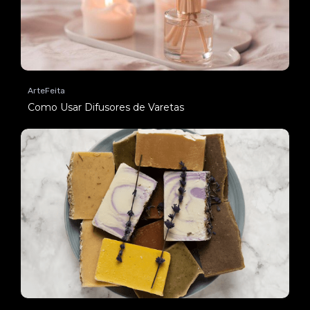
ArteFeita
Como Usar Difusores de Varetas