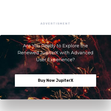
ADVERTISMENT
Are You Ready to Explore the
Renewed JupiterX with Advanced
User Experience?
Buy Now JupiterX