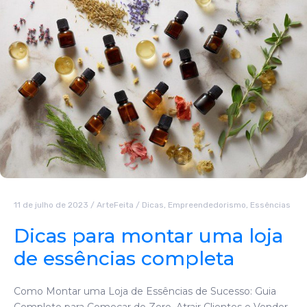
11 de julho de 2023
/
ArteFeita
/
Dicas
,
Empreendedorismo
,
Essências
Dicas para montar uma loja
de essências completa
Como Montar uma Loja de Essências de Sucesso: Guia
Completo para Começar do Zero, Atrair Clientes e Vender