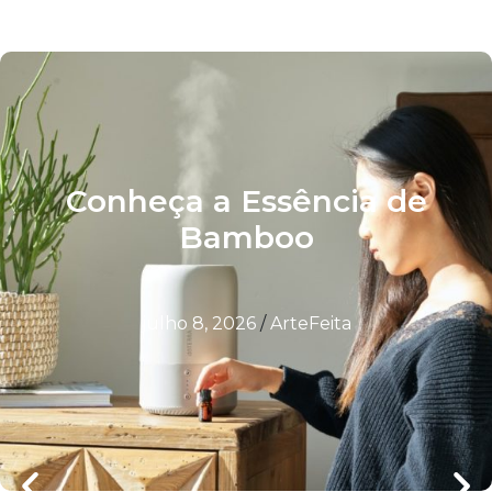
Conheça a Essência de
Bamboo
julho 8, 2026
/
ArteFeita