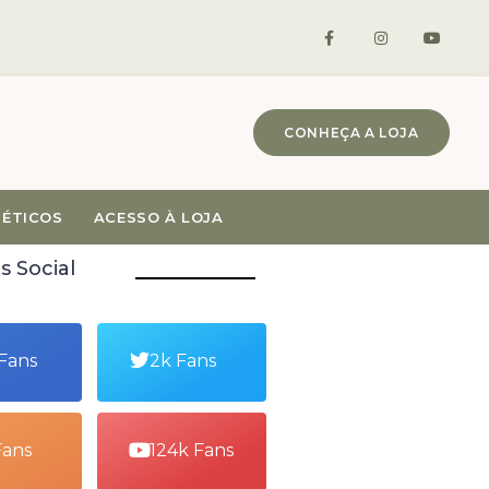
CONHEÇA A LOJA
MÉTICOS
ACESSO À LOJA
s Social
 Fans
2k Fans
Fans
124k Fans