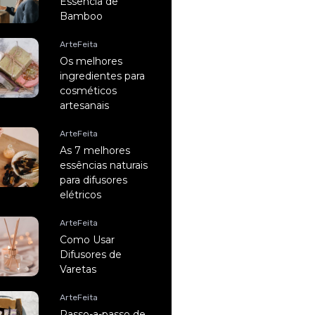
Essência de
Bamboo
ArteFeita
Os melhores
ingredientes para
cosméticos
artesanais
ArteFeita
As 7 melhores
essências naturais
para difusores
elétricos
ArteFeita
Como Usar
Difusores de
Varetas
ArteFeita
Passo-a-passo de