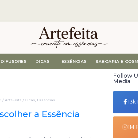
DIFUSORES
DICAS
ESSÊNCIAS
SABOARIA E COS
Follow U
Media
6
/
ArteFeita
/
Dicas
,
Essências
13k
colher a Essência
1M 