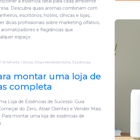
colher a essência ideal para cada ambiente
resa. Descubra quais aromas combinam com
nheiros, escritórios, hotéis, clínicas e lojas,
 dicas profissionais sobre marketing olfativo,
e aromatizadores e fragrâncias que
alquer espaço.
/
ArteFeita
/
Dicas
,
Empreendedorismo
,
Essências
ara montar uma loja de
as completa
As 7 melhores
a Loja de Essências de Sucesso: Guia
omeçar do Zero, Atrair Clientes e Vender Mais
essências
: Para montar uma loja de essências de
naturais para
a
difusores
j