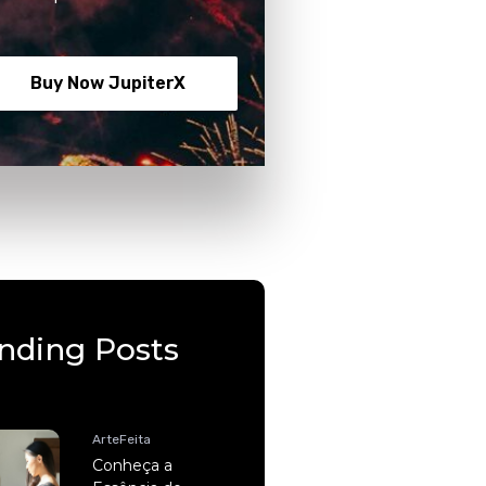
Buy Now JupiterX
nding Posts
ArteFeita
Conheça a