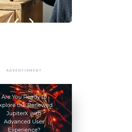
julho 8, 2026
/
ADVERTISMENT
Are You Ready to
xplore the Renewed
JupiterX with
Advanced User
Experience?