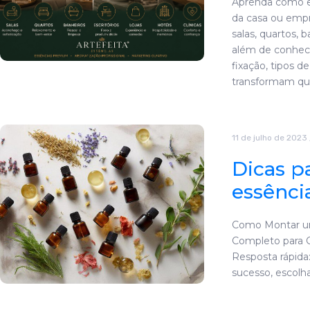
Aprenda como es
da casa ou emp
salas, quartos, ba
além de conhecer
fixação, tipos d
transformam qu
11 de julho de 2023
Dicas p
essênci
Como Montar um
Completo para C
Resposta rápida
sucesso, escolh