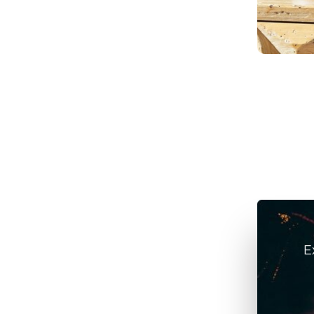
elétricos
julho 6, 2026
/
ArteFeita
E