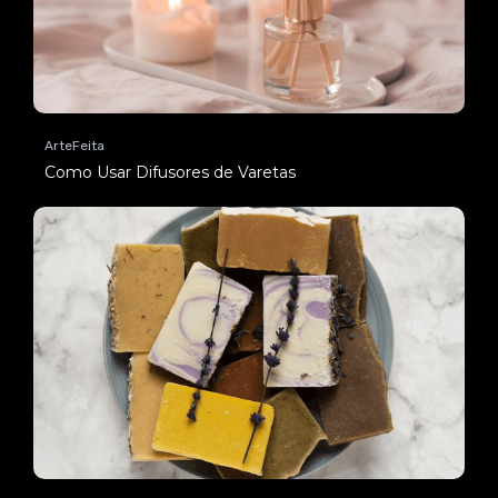
ArteFeita
Como Usar Difusores de Varetas