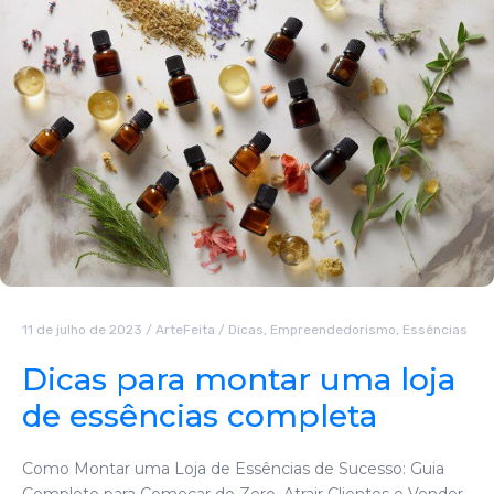
11 de julho de 2023
/
ArteFeita
/
Dicas
,
Empreendedorismo
,
Essências
Dicas para montar uma loja
de essências completa
Como Montar uma Loja de Essências de Sucesso: Guia
Completo para Começar do Zero, Atrair Clientes e Vender