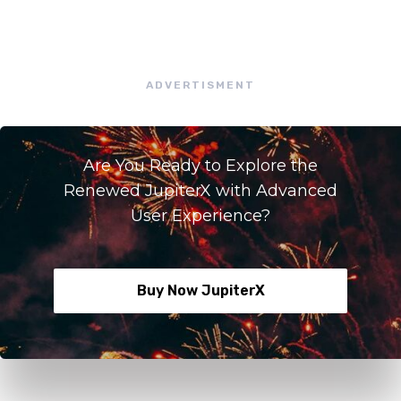
ADVERTISMENT
Are You Ready to Explore the
Renewed JupiterX with Advanced
User Experience?
Buy Now JupiterX