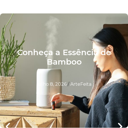
Conheça a Essência de
Bamboo
julho 8, 2026
/
ArteFeita