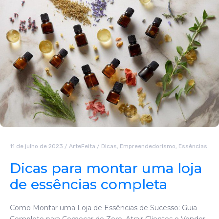
11 de julho de 2023
/
ArteFeita
/
Dicas
,
Empreendedorismo
,
Essências
Dicas para montar uma loja
de essências completa
Como Montar uma Loja de Essências de Sucesso: Guia
Completo para Começar do Zero, Atrair Clientes e Vender