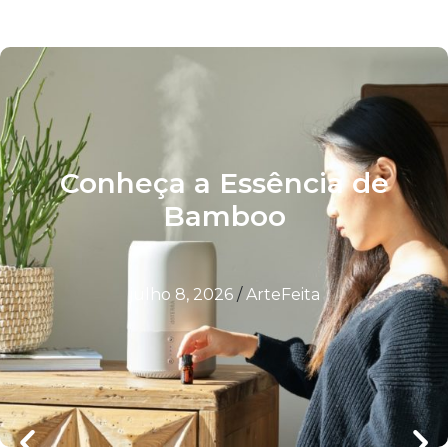
Conheça a Essência de
Bamboo
julho 8, 2026
/
ArteFeita