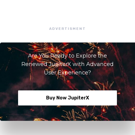
ADVERTISMENT
Are You Ready to Explore the
Renewed JupiterX with Advanced
User Experience?
Buy Now JupiterX