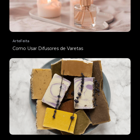
ArteFeita
Como Usar Difusores de Varetas