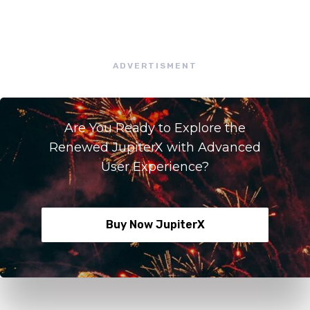
ADVERTISMENT
Are You Ready to Explore the
Renewed JupiterX with Advanced
User Experience?
Buy Now JupiterX