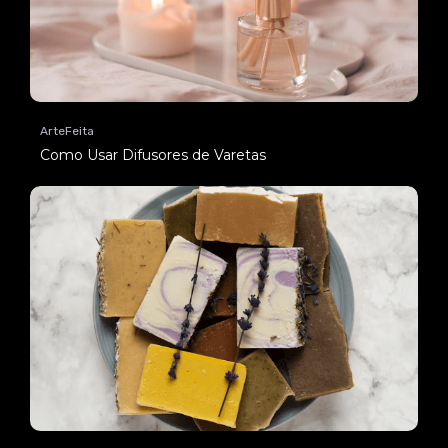
ArteFeita
Como Usar Difusores de Varetas