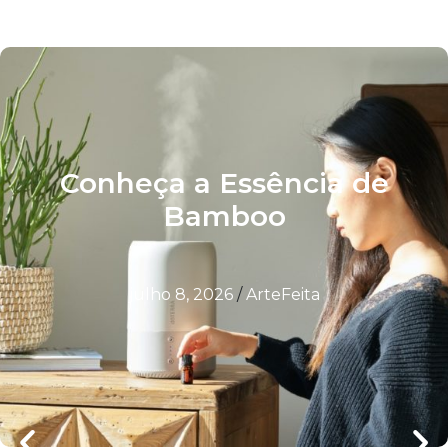
Conheça a Essência de
Bamboo
julho 8, 2026
/
ArteFeita