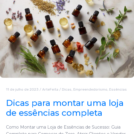
11 de julho de 2023
/
ArteFeita
/
Dicas
,
Empreendedorismo
,
Essências
Dicas para montar uma loja
de essências completa
Como Montar uma Loja de Essências de Sucesso: Guia
Completo para Começar do Zero, Atrair Clientes e Vender