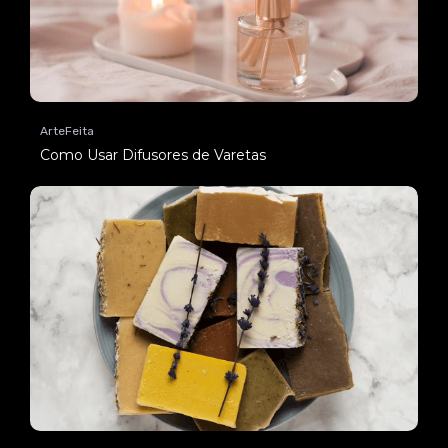
ArteFeita
Como Usar Difusores de Varetas