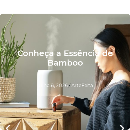
Conheça a Essência de
Bamboo
julho 8, 2026
/
ArteFeita