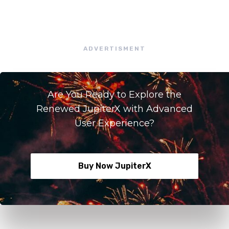
ADVERTISMENT
Are You Ready to Explore the
Renewed JupiterX with Advanced
User Experience?
Buy Now JupiterX