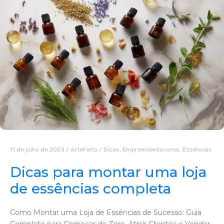
11 de julho de 2023
/
ArteFeita
/
Dicas
,
Empreendedorismo
,
Essências
Dicas para montar uma loja
de essências completa
Como Montar uma Loja de Essências de Sucesso: Guia
Completo para Começar do Zero, Atrair Clientes e Vender