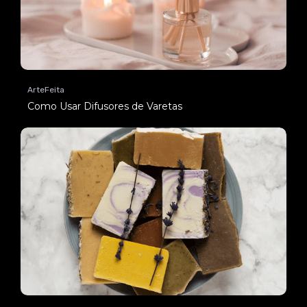
ArteFeita
Como Usar Difusores de Varetas