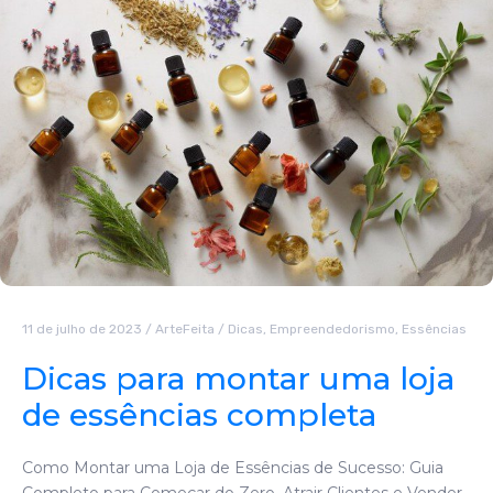
11 de julho de 2023
/
ArteFeita
/
Dicas
,
Empreendedorismo
,
Essências
Dicas para montar uma loja
de essências completa
Como Montar uma Loja de Essências de Sucesso: Guia
Completo para Começar do Zero, Atrair Clientes e Vender