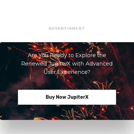
ADVERTISMENT
Are You Ready to Explore the
Renewed JupiterX with Advanced
User Experience?
Buy Now JupiterX