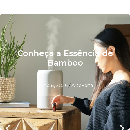
Conheça a Essência de
Bamboo
julho 8, 2026
/
ArteFeita