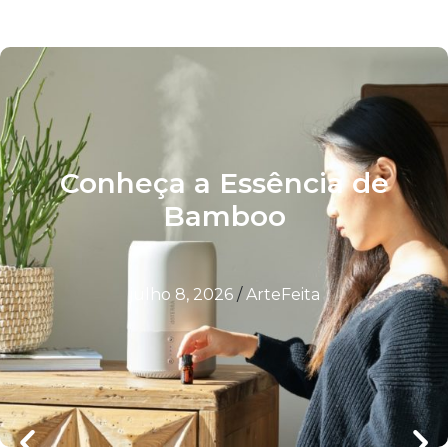
Conheça a Essência de
Bamboo
julho 8, 2026
/
ArteFeita