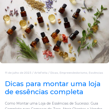
11 de julho de 2023
/
ArteFeita
/
Dicas
,
Empreendedorismo
,
Essências
Dicas para montar uma loja
de essências completa
Como Montar uma Loja de Essências de Sucesso: Guia
Completo para Começar do Zero, Atrair Clientes e Vender