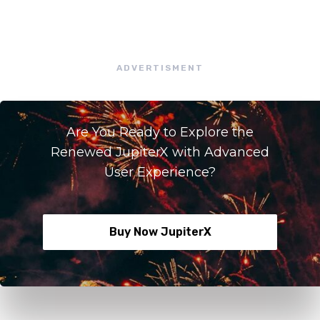
ADVERTISMENT
Are You Ready to Explore the
Renewed JupiterX with Advanced
User Experience?
Buy Now JupiterX