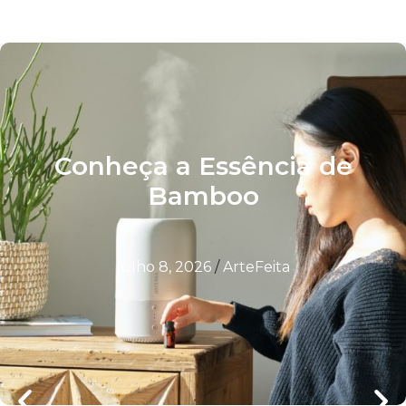
Conheça a Essência de
Bamboo
julho 8, 2026
/
ArteFeita