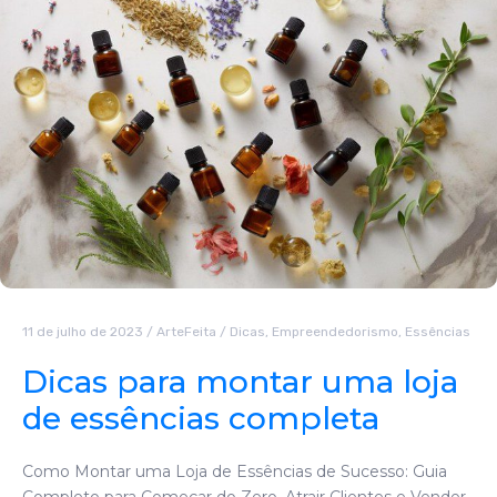
11 de julho de 2023
/
ArteFeita
/
Dicas
,
Empreendedorismo
,
Essências
Dicas para montar uma loja
de essências completa
Como Montar uma Loja de Essências de Sucesso: Guia
Completo para Começar do Zero, Atrair Clientes e Vender