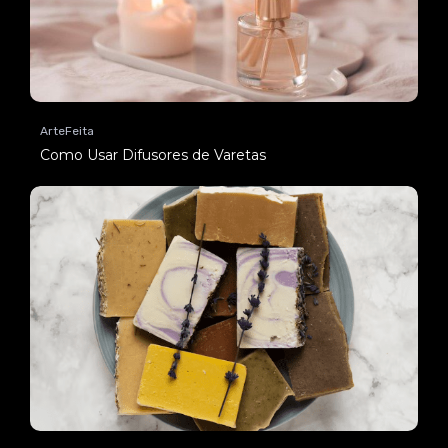
ArteFeita
Como Usar Difusores de Varetas