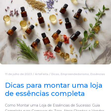
11 de julho de 2023
/
ArteFeita
/
Dicas
,
Empreendedorismo
,
Essências
Dicas para montar uma loja
de essências completa
Como Montar uma Loja de Essências de Sucesso: Guia
Completo para Começar do Zero, Atrair Clientes e Vender