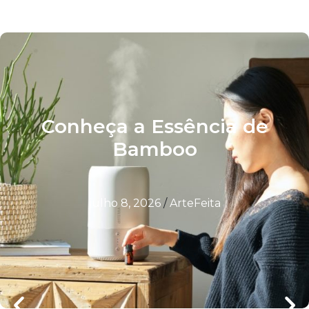
Conheça a Essência de
Bamboo
julho 8, 2026
/
ArteFeita