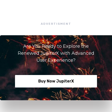
ADVERTISMENT
Are You Ready to Explore the
Renewed JupiterX with Advanced
User Experience?
Buy Now JupiterX