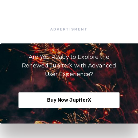
ADVERTISMENT
Are You Ready to Explore the
Renewed JupiterX with Advanced
User Experience?
Buy Now JupiterX