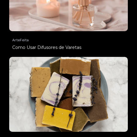
ArteFeita
Como Usar Difusores de Varetas