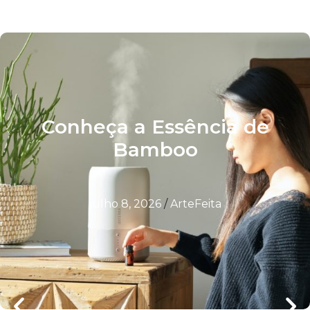
Conheça a Essência de
Bamboo
julho 8, 2026
/
ArteFeita