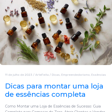
11 de julho de 2023
/
ArteFeita
/
Dicas
,
Empreendedorismo
,
Essências
Dicas para montar uma loja
de essências completa
Como Montar uma Loja de Essências de Sucesso: Guia
Completo para Começar do Zero, Atrair Clientes e Vender