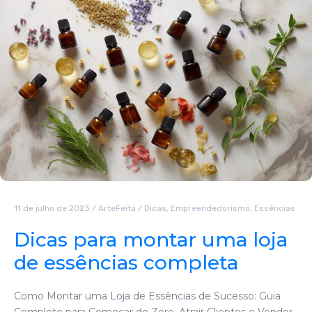
11 de julho de 2023
/
ArteFeita
/
Dicas
,
Empreendedorismo
,
Essências
Dicas para montar uma loja
de essências completa
Como Montar uma Loja de Essências de Sucesso: Guia
Completo para Começar do Zero, Atrair Clientes e Vender