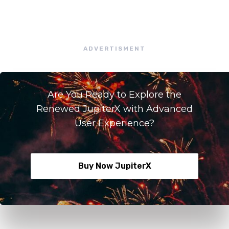
ADVERTISMENT
Are You Ready to Explore the
Renewed JupiterX with Advanced
User Experience?
Buy Now JupiterX