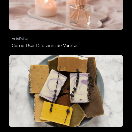
ArteFeita
Como Usar Difusores de Varetas