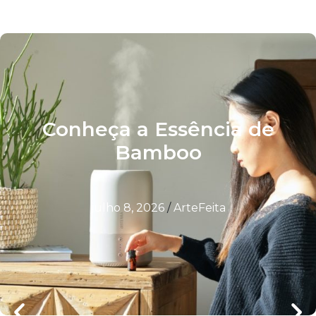
Conheça a Essência de
Bamboo
julho 8, 2026
/
ArteFeita