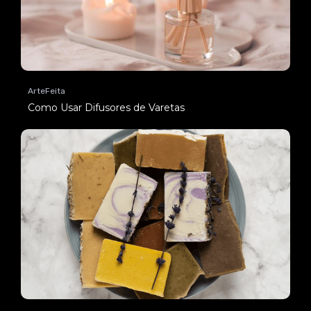
ArteFeita
Como Usar Difusores de Varetas