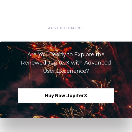
ADVERTISMENT
Are You Ready to Explore the
Renewed JupiterX with Advanced
User Experience?
Buy Now JupiterX