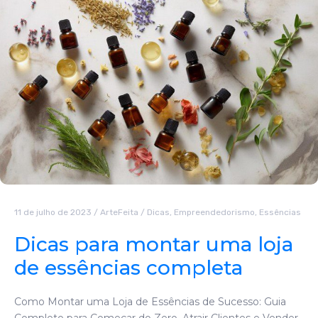
11 de julho de 2023
/
ArteFeita
/
Dicas
,
Empreendedorismo
,
Essências
Dicas para montar uma loja
de essências completa
Como Montar uma Loja de Essências de Sucesso: Guia
Completo para Começar do Zero, Atrair Clientes e Vender