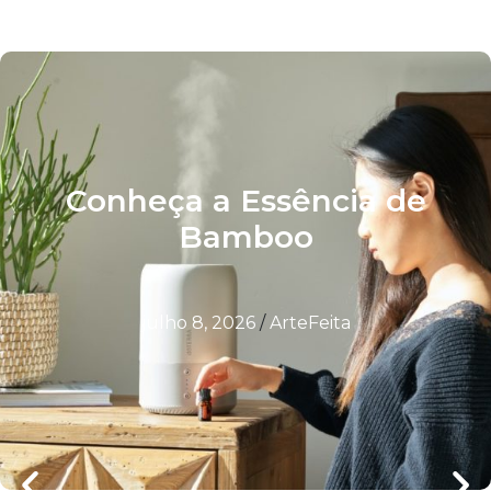
Conheça a Essência de
Bamboo
julho 8, 2026
/
ArteFeita